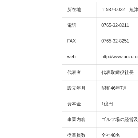
所在地
〒937-0022 
電話
0765‐32‐8211
FAX
0765‐32‐8251
web
http://www.uozu-cc
代表者
代表取締役社長
設立年月
昭和46年7月
資本金
1億円
事業内容
ゴルフ場の経営
従業員数
全社48名