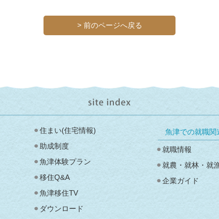
> 前のページへ戻る
住まい(住宅情報)
魚津での就職関
助成制度
就職情報
魚津体験プラン
就農・就林・就
」
移住Q&A
企業ガイド
魚津移住TV
ダウンロード