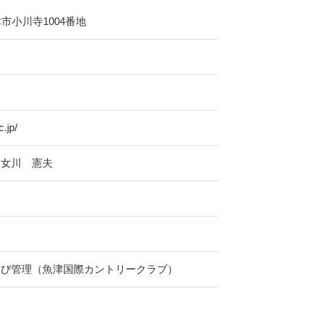
魚津市小川寺1004番地
.jp/
 女川 憲夫
及び管理（魚津国際カントリークラブ）